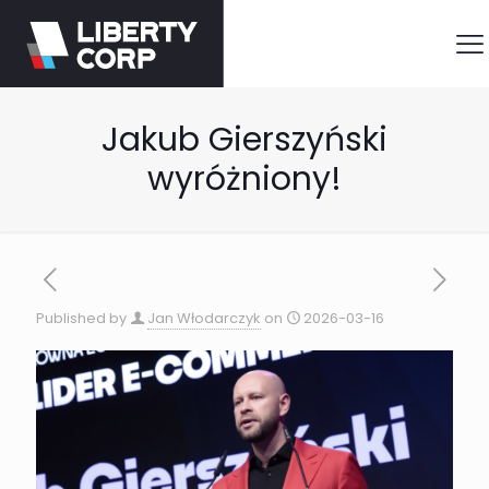
Jakub Gierszyński
wyróżniony!
Published by
Jan Włodarczyk
on
2026-03-16